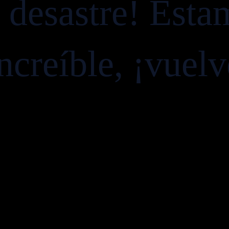
e desastre! Esta
ncreíble, ¡vuel