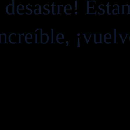
e desastre! Esta
ncreíble, ¡vuel