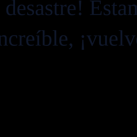
e desastre! Esta
ncreíble, ¡vuel