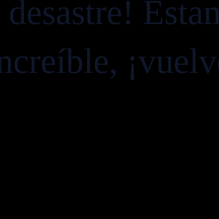
e desastre! Esta
ncreíble, ¡vuel