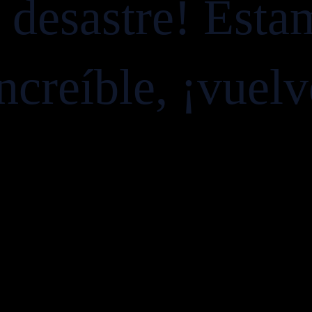
e desastre! Esta
ncreíble, ¡vuel