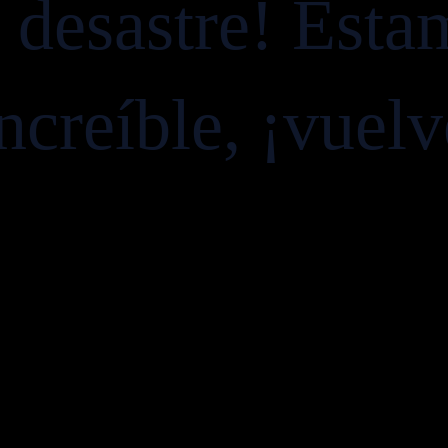
e desastre! Esta
ncreíble, ¡vuel