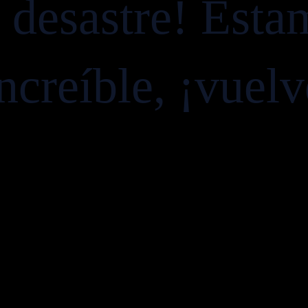
e desastre! Esta
ncreíble, ¡vuel